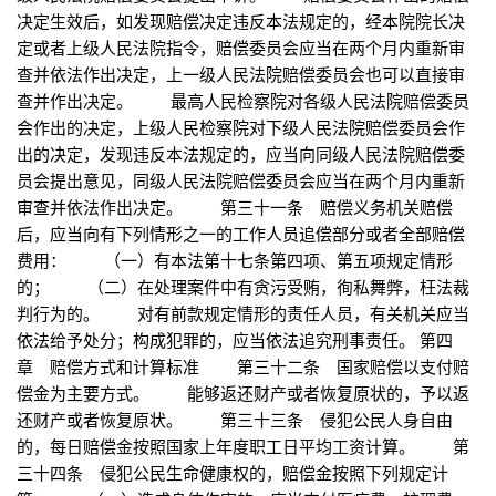
决定生效后，如发现赔偿决定违反本法规定的，经本院院长决
定或者上级人民法院指令，赔偿委员会应当在两个月内重新审
查并依法作出决定，上一级人民法院赔偿委员会也可以直接审
查并作出决定。 最高人民检察院对各级人民法院赔偿委员
会作出的决定，上级人民检察院对下级人民法院赔偿委员会作
出的决定，发现违反本法规定的，应当向同级人民法院赔偿委
员会提出意见，同级人民法院赔偿委员会应当在两个月内重新
审查并依法作出决定。 第三十一条 赔偿义务机关赔偿
后，应当向有下列情形之一的工作人员追偿部分或者全部赔偿
费用： （一）有本法第十七条第四项、第五项规定情形
的； （二）在处理案件中有贪污受贿，徇私舞弊，枉法裁
判行为的。 对有前款规定情形的责任人员，有关机关应当
依法给予处分；构成犯罪的，应当依法追究刑事责任。 第四
章 赔偿方式和计算标准 第三十二条 国家赔偿以支付赔
偿金为主要方式。 能够返还财产或者恢复原状的，予以返
还财产或者恢复原状。 第三十三条 侵犯公民人身自由
的，每日赔偿金按照国家上年度职工日平均工资计算。 第
三十四条 侵犯公民生命健康权的，赔偿金按照下列规定计