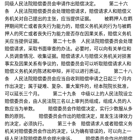
同级人民法院赔偿委员会申请作出赔偿决定。 第二十六
条 人民法院赔偿委员会处理赔偿请求，赔偿请求人和赔偿义
务机关对自己提出的主张，应当提供证据。 被羁押人在羁
押期间死亡或者丧失行为能力的，赔偿义务机关的行为与被羁
押人的死亡或者丧失行为能力是否存在因果关系，赔偿义务机
关应当提供证据。 第二十七条 人民法院赔偿委员会处理
赔偿请求，采取书面审查的办法。必要时，可以向有关单位和
人员调查情况、收集证据。赔偿请求人与赔偿义务机关对损害
事实及因果关系有争议的，赔偿委员会可以听取赔偿请求人和
赔偿义务机关的陈述和申辩，并可以进行质证。 第二十八
条 人民法院赔偿委员会应当自收到赔偿申请之日起三个月内
作出决定；属于疑难、复杂、重大案件的，经本院院长批准，
可以延长三个月。 第二十九条 中级以上的人民法院设立
赔偿委员会，由人民法院三名以上审判员组成，组成人员的人
数应当为单数。 赔偿委员会作赔偿决定，实行少数服从多
数的原则。 赔偿委员会作出的赔偿决定，是发生法律效力
的决定，必须执行。 第三十条 赔偿请求人或者赔偿义务
机关对赔偿委员会作出的决定，认为确有错误的，可以向上一
级人民法院赔偿委员会提出申诉。 赔偿委员会作出的赔偿