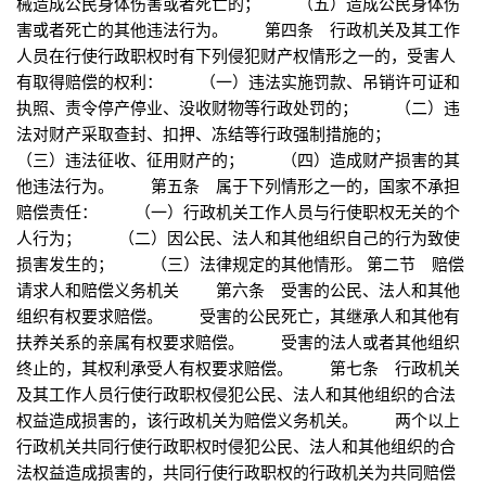
械造成公民身体伤害或者死亡的； （五）造成公民身体伤
害或者死亡的其他违法行为。 第四条 行政机关及其工作
人员在行使行政职权时有下列侵犯财产权情形之一的，受害人
有取得赔偿的权利： （一）违法实施罚款、吊销许可证和
执照、责令停产停业、没收财物等行政处罚的； （二）违
法对财产采取查封、扣押、冻结等行政强制措施的；
（三）违法征收、征用财产的； （四）造成财产损害的其
他违法行为。 第五条 属于下列情形之一的，国家不承担
赔偿责任： （一）行政机关工作人员与行使职权无关的个
人行为； （二）因公民、法人和其他组织自己的行为致使
损害发生的； （三）法律规定的其他情形。 第二节 赔偿
请求人和赔偿义务机关 第六条 受害的公民、法人和其他
组织有权要求赔偿。 受害的公民死亡，其继承人和其他有
扶养关系的亲属有权要求赔偿。 受害的法人或者其他组织
终止的，其权利承受人有权要求赔偿。 第七条 行政机关
及其工作人员行使行政职权侵犯公民、法人和其他组织的合法
权益造成损害的，该行政机关为赔偿义务机关。 两个以上
行政机关共同行使行政职权时侵犯公民、法人和其他组织的合
法权益造成损害的，共同行使行政职权的行政机关为共同赔偿