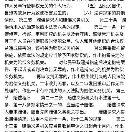
作人员与行使职权无关的个人行为； （五）因公民自伤、
自残等故意行为致使损害发生的； （六）法律规定的其他
情形。 第二节 赔偿请求人和赔偿义务机关 第二十条 赔
偿请求人的确定依照本法第六条的规定。 第二十一条 行
使侦查、检察、审判职权的机关以及看守所、监狱管理机关及
其工作人员在行使职权时侵犯公民、法人和其他组织的合法权
益造成损害的，该机关为赔偿义务机关。 对公民采取拘留
措施，依照本法的规定应当给予国家赔偿的，作出拘留决定的
机关为赔偿义务机关。 对公民采取逮捕措施后决定撤销案
件、不起诉或者判决宣告无罪的，作出逮捕决定的机关为赔偿
义务机关。 再审改判无罪的，作出原生效判决的人民法院
为赔偿义务机关。二审改判无罪，以及二审发回重审后作无罪
处理的，作出一审有罪判决的人民法院为赔偿义务机关。 第三
节 赔偿程序 第二十二条 赔偿义务机关有本法第十七
条、第十八条规定情形之一的，应当给予赔偿。 赔偿请求
人要求赔偿，应当先向赔偿义务机关提出。 赔偿请求人提
出赔偿请求，适用本法第十一条、第十二条的规定。 第二
十三条 赔偿义务机关应当自收到申请之日起两个月内，作出