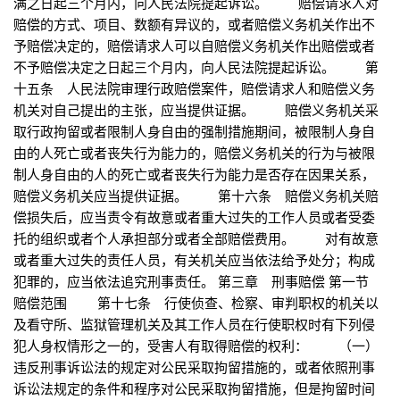
满之日起三个月内，向人民法院提起诉讼。 赔偿请求人对
赔偿的方式、项目、数额有异议的，或者赔偿义务机关作出不
予赔偿决定的，赔偿请求人可以自赔偿义务机关作出赔偿或者
不予赔偿决定之日起三个月内，向人民法院提起诉讼。 第
十五条 人民法院审理行政赔偿案件，赔偿请求人和赔偿义务
机关对自己提出的主张，应当提供证据。 赔偿义务机关采
取行政拘留或者限制人身自由的强制措施期间，被限制人身自
由的人死亡或者丧失行为能力的，赔偿义务机关的行为与被限
制人身自由的人的死亡或者丧失行为能力是否存在因果关系，
赔偿义务机关应当提供证据。 第十六条 赔偿义务机关赔
偿损失后，应当责令有故意或者重大过失的工作人员或者受委
托的组织或者个人承担部分或者全部赔偿费用。 对有故意
或者重大过失的责任人员，有关机关应当依法给予处分；构成
犯罪的，应当依法追究刑事责任。 第三章 刑事赔偿 第一节
赔偿范围 第十七条 行使侦查、检察、审判职权的机关以
及看守所、监狱管理机关及其工作人员在行使职权时有下列侵
犯人身权情形之一的，受害人有取得赔偿的权利： （一）
违反刑事诉讼法的规定对公民采取拘留措施的，或者依照刑事
诉讼法规定的条件和程序对公民采取拘留措施，但是拘留时间