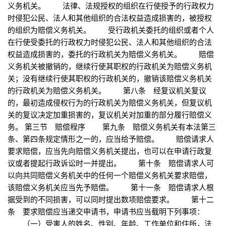
义务机关。 法律、法规授权的组织在行使授予的行政权力
时侵犯公民、法人和其他组织的合法权益造成损害的，被授权
的组织为赔偿义务机关。 受行政机关委托的组织或者个人
在行使受委托的行政权力时侵犯公民、法人和其他组织的合法
权益造成损害的，委托的行政机关为赔偿义务机关。 赔偿
义务机关被撤销的，继续行使其职权的行政机关为赔偿义务机
关；没有继续行使其职权的行政机关的，撤销该赔偿义务机关
的行政机关为赔偿义务机关。 第八条 经复议机关复议
的，最初造成侵权行为的行政机关为赔偿义务机关，但复议机
关的复议决定加重损害的，复议机关对加重的部分履行赔偿义
务。 第三节 赔偿程序 第九条 赔偿义务机关有本法第三
条、第四条规定情形之一的，应当给予赔偿。 赔偿请求人
要求赔偿，应当先向赔偿义务机关提出，也可以在申请行政复
议或者提起行政诉讼时一并提出。 第十条 赔偿请求人可
以向共同赔偿义务机关中的任何一个赔偿义务机关要求赔偿，
该赔偿义务机关应当先予赔偿。 第十一条 赔偿请求人根
据受到的不同损害，可以同时提出数项赔偿要求。 第十二
条 要求赔偿应当递交申请书，申请书应当载明下列事项：
（一）受害人的姓名、性别、年龄、工作单位和住所，法