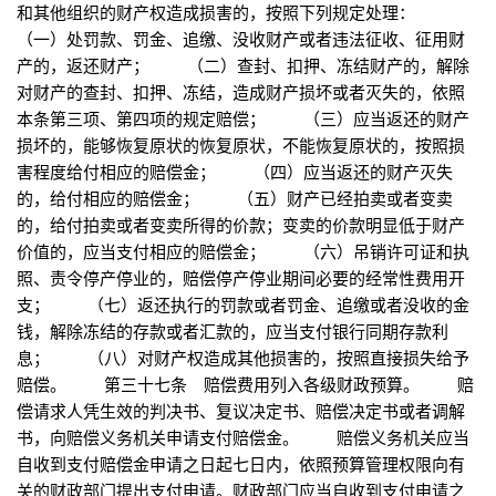
和其他组织的财产权造成损害的，按照下列规定处理：
（一）处罚款、罚金、追缴、没收财产或者违法征收、征用财
产的，返还财产； （二）查封、扣押、冻结财产的，解除
对财产的查封、扣押、冻结，造成财产损坏或者灭失的，依照
本条第三项、第四项的规定赔偿； （三）应当返还的财产
损坏的，能够恢复原状的恢复原状，不能恢复原状的，按照损
害程度给付相应的赔偿金； （四）应当返还的财产灭失
的，给付相应的赔偿金； （五）财产已经拍卖或者变卖
的，给付拍卖或者变卖所得的价款；变卖的价款明显低于财产
价值的，应当支付相应的赔偿金； （六）吊销许可证和执
照、责令停产停业的，赔偿停产停业期间必要的经常性费用开
支； （七）返还执行的罚款或者罚金、追缴或者没收的金
钱，解除冻结的存款或者汇款的，应当支付银行同期存款利
息； （八）对财产权造成其他损害的，按照直接损失给予
赔偿。 第三十七条 赔偿费用列入各级财政预算。 赔
偿请求人凭生效的判决书、复议决定书、赔偿决定书或者调解
书，向赔偿义务机关申请支付赔偿金。 赔偿义务机关应当
自收到支付赔偿金申请之日起七日内，依照预算管理权限向有
关的财政部门提出支付申请。财政部门应当自收到支付申请之