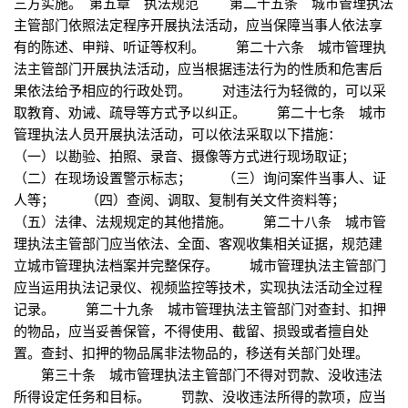
三方实施。 第五章 执法规范 第二十五条 城市管理执法
主管部门依照法定程序开展执法活动，应当保障当事人依法享
有的陈述、申辩、听证等权利。 第二十六条 城市管理执
法主管部门开展执法活动，应当根据违法行为的性质和危害后
果依法给予相应的行政处罚。 对违法行为轻微的，可以采
取教育、劝诫、疏导等方式予以纠正。 第二十七条 城市
管理执法人员开展执法活动，可以依法采取以下措施：
（一）以勘验、拍照、录音、摄像等方式进行现场取证；
（二）在现场设置警示标志； （三）询问案件当事人、证
人等； （四）查阅、调取、复制有关文件资料等；
（五）法律、法规规定的其他措施。 第二十八条 城市管
理执法主管部门应当依法、全面、客观收集相关证据，规范建
立城市管理执法档案并完整保存。 城市管理执法主管部门
应当运用执法记录仪、视频监控等技术，实现执法活动全过程
记录。 第二十九条 城市管理执法主管部门对查封、扣押
的物品，应当妥善保管，不得使用、截留、损毁或者擅自处
置。查封、扣押的物品属非法物品的，移送有关部门处理。
第三十条 城市管理执法主管部门不得对罚款、没收违法
所得设定任务和目标。 罚款、没收违法所得的款项，应当