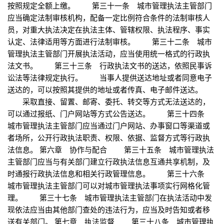
按照规定全额上缴。 第三十一条 城市管理执法主管部门
应当确定法制审核机构，配备一定比例符合条件的法制审核人
员，对重大执法决定在执法主体、管辖权限、执法程序、事实
认定、法律适用等方面进行法制审核。 第三十二条 城市
管理执法主管部门开展执法活动，应当使用统一格式的行政执
法文书。 第三十三条 行政执法文书的送达，依照民事诉
讼法等法律规定执行。 当事人提供送达地址或者同意电子
送达的，可以按照其提供的地址或者传真、电子邮件送达。
采取直接、留置、邮寄、委托、转交等方式无法送达的，
可以通过报纸、门户网站等方式公告送达。 第三十四条
城市管理执法主管部门应当通过门户网站、办事窗口等渠道或
者场所，公开行政执法职责、权限、依据、监督方式等行政执
法信息。 第六章 协作与配合 第三十五条 城市管理执法
主管部门应当与有关部门建立行政执法信息互通共享机制，及
时通报行政执法信息和相关行政管理信息。 第三十六条
城市管理执法主管部门可以对城市管理执法事项实行网格化管
理。 第三十七条 城市管理执法主管部门在执法活动中发
现依法应当由其他部门查处的违法行为，应当及时告知或者移
送有关部门。 第七章 执法监督 第三十八条 城市管理执